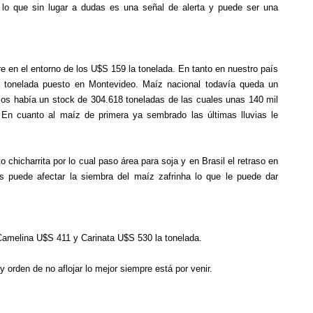
 lo que sin lugar a dudas es una señal de alerta y puede ser una
e en el entorno de los U$S 159 la tonelada. En tanto en nuestro país
a tonelada puesto en Montevideo. Maíz nacional todavía queda un
los había un stock de 304.618 toneladas de las cuales unas 140 mil
En cuanto al maíz de primera ya sembrado las últimas lluvias le
hicharrita por lo cual paso área para soja y en Brasil el retraso en
es puede afectar la siembra del maíz zafrinha lo que le puede dar
Camelina U$S 411 y Carinata U$S 530 la tonelada.
orden de no aflojar lo mejor siempre está por venir.