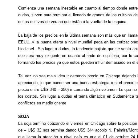
Comienza una semana inestable en cuanto al tiempo donde entre m
dudas, sirven para terminar el llenado de granos de los cultivos 
de los cultivos de verano que están a la vuelta de la esquina.
La baja de los precios en la última semana son más que un llamad
EEUU, y la buena oferta a nivel mundial pega en las cotizaciones
biodiesel. Sin lugar a dudas, la tendencia bajista que se venía 
que será muy exigente en cuanto al rinde de equilibrio, por lo c
formando los precios ya que estos pueden influir demasiado en el 
Tal vez no sea mala idea ir cerrando precio en Chicago dejando li
apreciando, lo que puede ser una buena estrategia o si el precio 
precio entre U$S 340 – 350) ir cerrando algún volumen. Lo que no
los costos. Sin lugar a dudas el tema climático en Sudamérica te
conflictos en medio oriente
SOJA
La soja terminó cotizando el viernes en Chicago sobre la posición 
de – U$S 32 nos termina dando U$S 344 acopio N. Palmira/Montev
que llama la atención a nivel país es que al 01 de octubre 24 