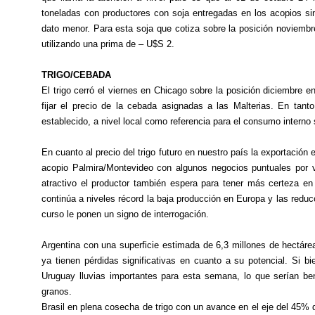
toneladas con productores con soja entregadas en los acopios si
dato menor. Para esta soja que cotiza sobre la posición noviembr
utilizando una prima de – U$S 2.
TRIGO/CEBADA
E
l trigo cerró el viernes en Chicago sobre la posición diciembre 
fijar el precio de la cebada asignadas a las Malterias. En tant
establecido, a nivel local como referencia para el consumo interno
En cuanto al precio del trigo futuro en nuestro país la exportació
acopio Palmira/Montevideo con algunos negocios puntuales por v
atractivo el productor también espera para tener más certeza en c
continúa a niveles récord la baja producción en Europa y las red
curso le ponen un signo de interrogación.
Argentina con una superficie estimada de 6,3 millones de hectárea
ya tienen pérdidas significativas en cuanto a su potencial. Si
Uruguay lluvias importantes para esta semana, lo que serían ben
granos.
Brasil en plena cosecha de trigo con un avance en el eje del 45%