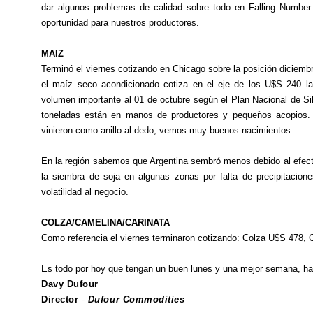
dar algunos problemas de calidad sobre todo en Falling Number
oportunidad para nuestros productores.
MAIZ
Terminó el viernes cotizando en Chicago sobre la posición diciembr
el maíz seco acondicionado cotiza en el eje de los U$S 240 l
volumen importante al 01 de octubre según el Plan Nacional de Si
toneladas están en manos de productores y pequeños acopios. 
vinieron como anillo al dedo, vemos muy buenos nacimientos.
En la región sabemos que Argentina sembró menos debido al efecto c
la siembra de soja en algunas zonas por falta de precipitacion
volatilidad al negocio.
COLZA/CAMELINA/CARINATA
Como referencia el viernes terminaron cotizando: Colza U$S 478, 
Es todo por hoy que tengan un buen lunes y una mejor semana, hay 
Davy Dufour
Director
-
Dufour Commodities