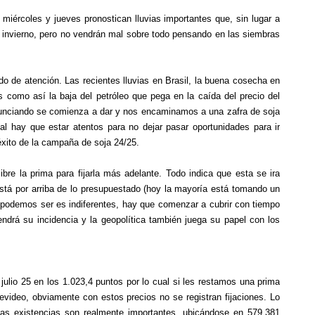
iércoles y jueves pronostican lluvias importantes que, sin lugar a
de invierno, pero no vendrán mal sobre todo pensando en las siembras
o de atención. Las recientes lluvias en Brasil, la buena cosecha en
 como así la baja del petróleo que pega en la caída del precio del
anunciando se comienza a dar y nos encaminamos a una zafra de soja
ual hay que estar atentos para no dejar pasar oportunidades para ir
éxito de la campaña de soja 24/25.
bre la prima para fijarla más adelante. Todo indica que esta se ira
está por arriba de lo presupuestado (hoy la mayoría está tomando un
 podemos ser es indiferentes, hay que comenzar a cubrir con tiempo
ndrá su incidencia y la geopolítica también juega su papel con los
julio 25 en los 1.023,4 puntos por lo cual si les restamos una prima
ideo, obviamente con estos precios no se registran fijaciones. Lo
las existencias son realmente importantes, ubicándose en 579.381