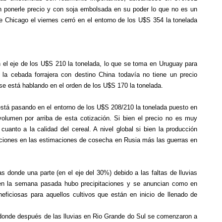
n ponerle precio y con soja embolsada en su poder lo que no es un
e Chicago el viernes cerró en el entorno de los U$S 354 la tonelada
en el eje de los U$S 210 la tonelada, lo que se toma en Uruguay para
o la cebada forrajera con destino China todavía no tiene un precio
 se está hablando en el orden de los U$S 170 la tonelada.
n está pasando en el entorno de los U$S 208/210 la tonelada puesto en
olumen por arriba de esta cotización. Si bien el precio no es muy
uanto a la calidad del cereal. A nivel global si bien la producción
ucciones en las estimaciones de cosecha en Rusia más las guerras en
s donde una parte (en el eje del 30%) debido a las faltas de lluvias
 bien la semana pasada hubo precipitaciones y se anuncian como en
eficiosas para aquellos cultivos que están en inicio de llenado de
 donde después de las lluvias en Rio Grande do Sul se comenzaron a