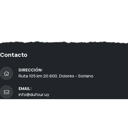
Contacto
DIRECCIÓN:
Ruta 105 km 20.600, Dolores - Soriano
EMAIL:
info@dufour.uy
TELÉFONO:
(+598) 4530 4379