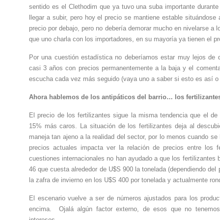
sentido es el Clethodim que ya tuvo una suba importante durante 
llegar a subir, pero hoy el precio se mantiene estable situándos
precio por debajo, pero no debería demorar mucho en nivelarse a l
que uno charla con los importadores, en su mayoría ya tienen el pr
Por una cuestión estadística no deberíamos estar muy lejos de
casi 3 años con precios permanentemente a la baja y el comentar
escucha cada vez más seguido (vaya uno a saber si esto es así o n
Ahora hablemos de los antipáticos del barrio… los fertilizante
El precio de los fertilizantes sigue la misma tendencia que el d
15% más caros. La situación de los fertilizantes deja al descub
maneja tan ajeno a la realidad del sector, por lo menos cuando se 
precios actuales impacta ver la relación de precios entre los f
cuestiones internacionales no han ayudado a que los fertilizantes
46 que cuesta alrededor de U$S 900 la tonelada (dependiendo del 
la zafra de invierno en los U$S 400 por tonelada y actualmente r
El escenario vuelve a ser de números ajustados para los product
encima. Ojalá algún factor externo, de esos que no tenemos 
intereses.