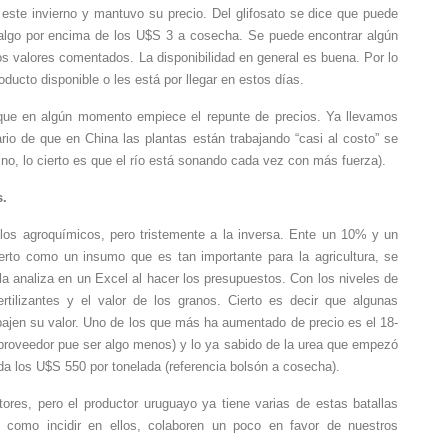
este invierno y mantuvo su precio. Del glifosato se dice que puede
e algo por encima de los U$S 3 a cosecha. Se puede encontrar algún
os valores comentados. La disponibilidad en general es buena. Por lo
oducto disponible o les está por llegar en estos días.
 que en algún momento empiece el repunte de precios. Ya llevamos
io de que en China las plantas están trabajando “casi al costo” se
o, lo cierto es que el río está sonando cada vez con más fuerza).
s.
e los agroquímicos, pero tristemente a la inversa. Ente un 10% y un
ierto como un insumo que es tan importante para la agricultura, se
la analiza en un Excel al hacer los presupuestos. Con los niveles de
ertilizantes y el valor de los granos. Cierto es decir que algunas
 bajen su valor. Uno de los que más ha aumentado de precio es el 18-
proveedor pue ser algo menos) y lo ya sabido de la urea que empezó
onda los U$S 550 por tonelada (referencia bolsón a cosecha).
ores, pero el productor uruguayo ya tiene varias de estas batallas
como incidir en ellos, colaboren un poco en favor de nuestros