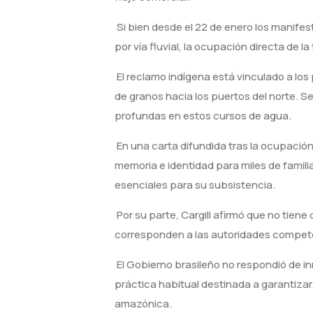
Si bien desde el 22 de enero los manife
por vía fluvial, la ocupación directa de l
El reclamo indígena está vinculado a los
de granos hacia los puertos del norte. S
profundas en estos cursos de agua.
En una carta difundida tras la ocupación
memoria e identidad para miles de familia
esenciales para su subsistencia.
Por su parte, Cargill afirmó que no tiene
corresponden a las autoridades compet
El Gobierno brasileño no respondió de i
práctica habitual destinada a garantizar 
amazónica.