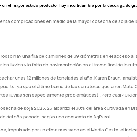
 y en el mayor estado productor hay incertidumbre por la descarga de gr
esenta complicaciones en medio de la mayor cosecha de soja de la
osso hay una fila de camiones de 39 kilómetros en el acceso a la
las lluvias y la falta de pavimentación en el tramo final de la rut
achar unas 12 millones de toneladas al año. Karen Braun, analist
puerto, ya que el último tramo de las carreteras que unen Mato 
ertes lluvias son especialmente problemáticas)". Pero casi 40 ki
 cosecha de soja 2025/26 alcanzó el 30% del área cultivada en Br
odo del año pasado, según una encuesta de AgRural.
a, impulsado por un clima más seco en el Medio Oeste, el índice