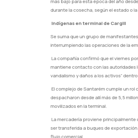
más bajo para esta época del año desde l
durante la cosecha, según el estado o la
Indígenas en terminal de Cargill
Se suma que un grupo de manifestantes in
interrumpiendo las operaciones de la empr
La compañía confirmó que el viernes por
mantiene contacto con las autoridades lo
vandalismo y daños a los activos” dentro 
El complejo de Santarém cumple un rol cl
despacharon desde allí más de 5,5 millo
movilizados en la terminal.
La mercadería proviene principalmente d
ser transferida a buques de exportación.
flujo comercial.