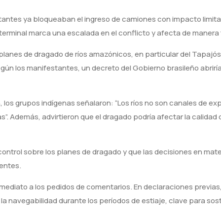
stantes ya bloqueaban el ingreso de camiones con impacto limita
a terminal marca una escalada en el conflicto y afecta de manera t
 planes de dragado de ríos amazónicos, en particular del Tapajós
egún los manifestantes, un decreto del Gobierno brasileño abrirí
, los grupos indígenas señalaron: “Los ríos no son canales de ex
s”. Además, advirtieron que el dragado podría afectar la calidad 
 control sobre los planes de dragado y que las decisiones en mater
entes.
nmediato a los pedidos de comentarios. En declaraciones previas
la navegabilidad durante los períodos de estiaje, clave para sost