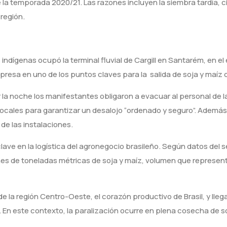
a temporada 2020/21. Las razones incluyen la siembra tardía, cicl
 región.
dígenas ocupó la terminal fluvial de Cargill en Santarém, en el 
esa en uno de los puntos claves para la salida de soja y maíz de
 la noche los manifestantes obligaron a evacuar al personal de l
cales para garantizar un desalojo “ordenado y seguro”. Además, a
de las instalaciones.
ave en la logística del agronegocio brasileño. Según datos del se
nes de toneladas métricas de soja y maíz, volumen que represent
e la región Centro-Oeste, el corazón productivo de Brasil, y l
 En este contexto, la paralización ocurre en plena cosecha de so