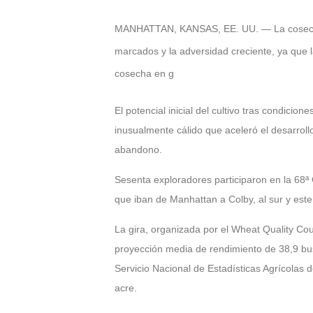
MANHATTAN, KANSAS, EE. UU. — La cosecha 
marcados y la adversidad creciente, ya que la
cosecha en g
El potencial inicial del cultivo tras condici
inusualmente cálido que aceleró el desarr
abandono.
Sesenta exploradores participaron en la 68ª 
que iban de Manhattan a Colby, al sur y est
La gira, organizada por el Wheat Quality Co
proyección media de rendimiento de 38,9 bus
Servicio Nacional de Estadísticas Agrícolas
acre.