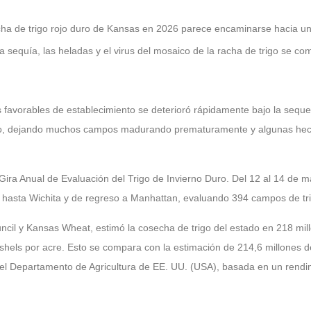
de trigo rojo duro de Kansas en 2026 parece encaminarse hacia un
 sequía, las heladas y el virus del mosaico de la racha de trigo se co
ones favorables de establecimiento se deterioró rápidamente bajo la sequ
ollo, dejando muchos campos madurando prematuramente y algunas hect
Gira Anual de Evaluación del Trigo de Invierno Duro. Del 12 al 14 de ma
e hasta Wichita y de regreso a Manhattan, evaluando 394 campos de tr
uncil y Kansas Wheat, estimó la cosecha de trigo del estado en 218 mi
hels por acre. Esto se compara con la estimación de 214,6 millones d
 del Departamento de Agricultura de EE. UU. (USA), basada en un rendi