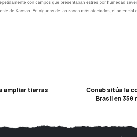
 repetidamente con campos que presentaban estrés por humedad severo
oeste de Kansas. En algunas de las zonas más afectadas, el potencial 
 ampliar tierras
Conab sitúa la c
Brasil en 358