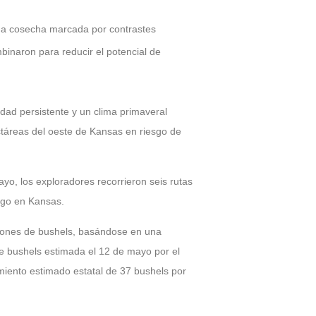
a cosecha marcada por contrastes
mbinaron para reducir el potencial de
edad persistente y un clima primaveral
áreas del oeste de Kansas en riesgo de
yo, los exploradores recorrieron seis rutas
igo en Kansas.
llones de bushels, basándose en una
e bushels estimada el 12 de mayo por el
miento estimado estatal de 37 bushels por